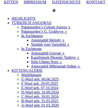
KITTEN
IMPRESSUM
DATENSCHUTZ
KONTAKT
HIGHLIGHTS
TÜRKISCH ANGORAS
Palaisgarden`s Celeste Aurora ♀
Palaisgarden`s G. Goldwyn ♂
In Zuchtpause
Angoraphil Melody ♀
Yundah vom Varusfeld ♀
In Zuchtrente
Angoraphil Graysie ♀
KaraSimsek Phoenix Turkiye ♂
Sirin Ultimo Nero ♂
Angoraphil Mihriamah Sultan ♀
KITTENGALERIE
Wurfplanung
G-Wurf geb. 06.06.2025
F-Wurf geb. 20.05.2025
E-Wurf geb. 07.10.2024
D-Wurf geb. 16.09.2024
C-Wurf geb. 30.01.2024
B-Wurf geb. 31.03.2021
A-Wurf geb. 01.03.2020