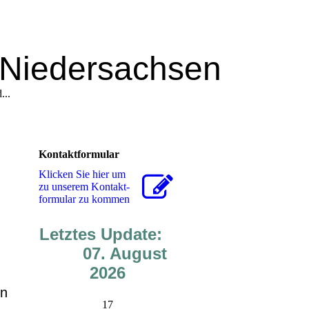
n Niedersachsen
...
Kontaktformular
Klicken Sie hier um
zu unserem Kon­takt­
for­mu­lar zu kommen
Letztes Update:
07. August
2026
en
17