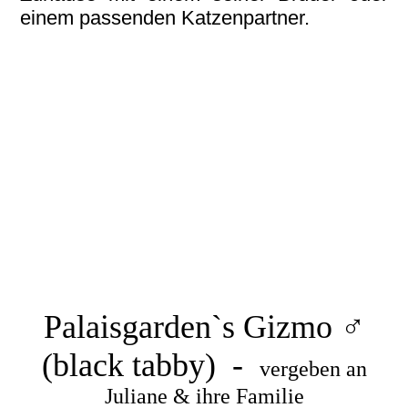
einem passenden Katzenpartner.
Giotto1
Giotto
Giotto (1)
Giotto (1)
Giotto (2)
20250813_224907_q
Palaisgarden`s Gizmo ♂
(black tabby) -
vergeben an
Juliane & ihre Familie