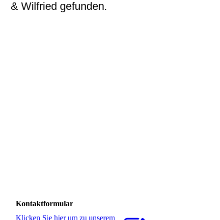
& Wilfried gefunden.
IMG-20260415-WA0020 (1)
IMG-20260414-WA0002 (1)
20260402_095516 (1)
Geronimo3
Geronimo2
Geronimo4
Geronimo
Geronimo (2)
Geronimo1
Kontaktformular
Klicken Sie hier um zu unserem