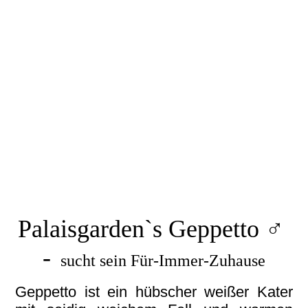
Giotto (2)
Gizmo_q
IMG_6606
IMG_6599 (2)
Gizmo(1)
IMG_6576
20250729_234128(3)
Gizmo_q
Palaisgarden`s Geppetto ♂
-
sucht sein Für-Immer-Zuhause
Geppetto ist ein hübscher weißer Kater